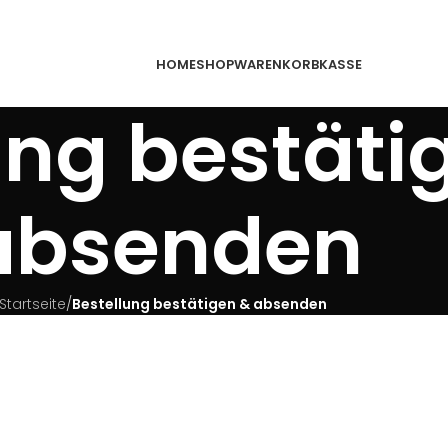
HOME
SHOP
WARENKORB
KASSE
ung bestäti
absenden
Startseite
/
Bestellung bestätigen & absenden