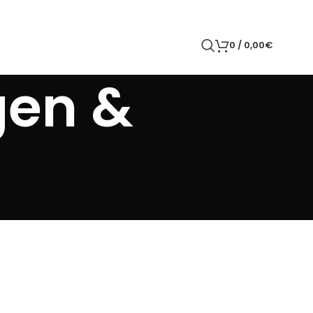
0
/
0,00
€
gen &