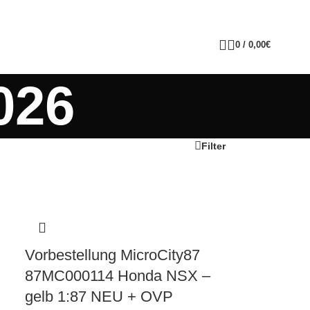
0
/
0,00
€
026
Filter
Vorbestellung MicroCity87
87MC000114 Honda NSX –
gelb 1:87 NEU + OVP