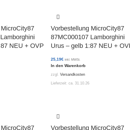
 MicroCity87
Vorbestellung MicroCity87
Lamborghini
87MC000107 Lamborghini
1:87 NEU + OVP
Urus – gelb 1:87 NEU + OV
25,19
€
inkl. MWSt.
In den Warenkorb
zzgl.
Versandkosten
Lieferzeit:
ca. 31.10.26
 MicroCity87
Vorbestellung MicroCity87