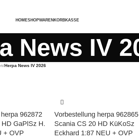
HOME
SHOP
WARENKORB
KASSE
a News IV 2
en
/
Herpa News IV 2026
g herpa 962872
Vorbestellung herpa 962865
 HD GaPlSz H.
Scania CS 20 HD KüKoSz
U + OVP
Eckhard 1:87 NEU + OVP