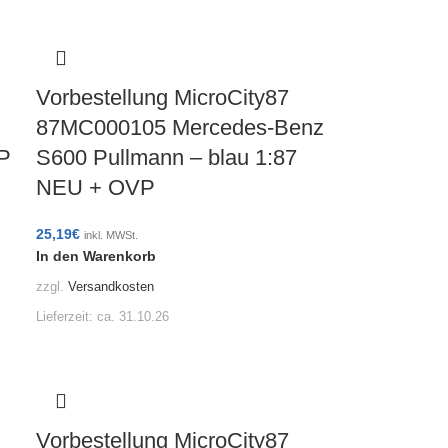
Vorbestellung MicroCity87
87MC000105 Mercedes-Benz
P
S600 Pullmann – blau 1:87
NEU + OVP
25,19
€
inkl. MWSt.
In den Warenkorb
zzgl.
Versandkosten
Lieferzeit:
ca. 31.10.26
Vorbestellung MicroCity87