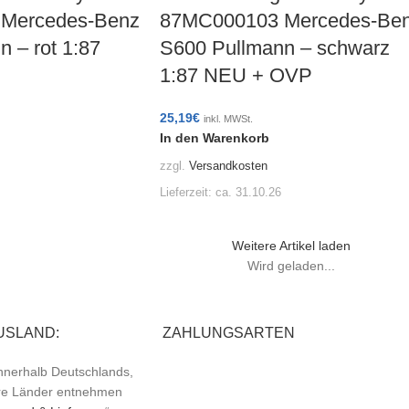
Mercedes-Benz
87MC000103 Mercedes-Be
 – rot 1:87
S600 Pullmann – schwarz
1:87 NEU + OVP
25,19
€
inkl. MWSt.
In den Warenkorb
zzgl.
Versandkosten
Lieferzeit:
ca. 31.10.26
Weitere Artikel laden
Wird geladen...
USLAND:
ZAHLUNGSARTEN
 innerhalb Deutschlands,
ere Länder entnehmen