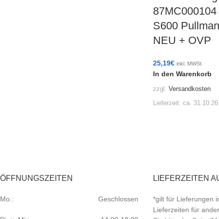
87MC000104 
S600 Pullmann
NEU + OVP
25,19
€
inkl. MWSt.
In den Warenkorb
zzgl.
Versandkosten
Lieferzeit:
ca. 31.10.26
ÖFFNUNGSZEITEN
LIEFERZEITEN A
Mo.:
Geschlossen
*gilt für Lieferungen
Lieferzeiten für and