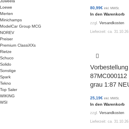
Juweela
Loewe
80,99
€
inkl. MWSt.
Merten
In den Warenkorb
Minichamps
zzgl.
Versandkosten
ModelCar Group MCG
Lieferzeit:
ca. 31.10.26
NOREV
Preiser
Premium ClassiXXs
Rietze
Schuco
Solido
Vorbestellung
Sonstige
87MC000112 
Spark
grau 1:87 N
Tekno
Top Saler
WIKING
25,19
€
inkl. MWSt.
WSI
In den Warenkorb
zzgl.
Versandkosten
Lieferzeit:
ca. 31.10.26