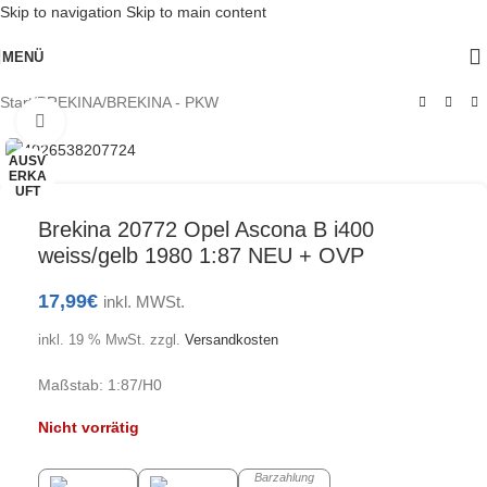
Skip to navigation
Skip to main content
MENÜ
Start
/
BREKINA
/
BREKINA - PKW
Klick zum Vergrößern
AUSV
ERKA
UFT
Brekina 20772 Opel Ascona B i400
weiss/gelb 1980 1:87 NEU + OVP
17,99
€
inkl. MWSt.
inkl. 19 % MwSt.
zzgl.
Versandkosten
Maßstab: 1:87/H0
Nicht vorrätig
Barzahlung