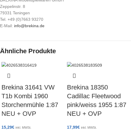
BREKINA Modellspielwaren GmbH
Zeppelinstr. 8
79331 Teningen
Tel. +49 (0)7663 93270
E-Mail:
info@brekina.de
Ähnliche Produkte
Brekina 31641 VW
Brekina 18350
T1b Kombi 1960
Cadillac Fleetwood
Storchenmühle 1:87
pink/weiss 1955 1:87
NEU + OVP
NEU + OVP
15,29
€
17,99
€
inkl. MWSt.
inkl. MWSt.