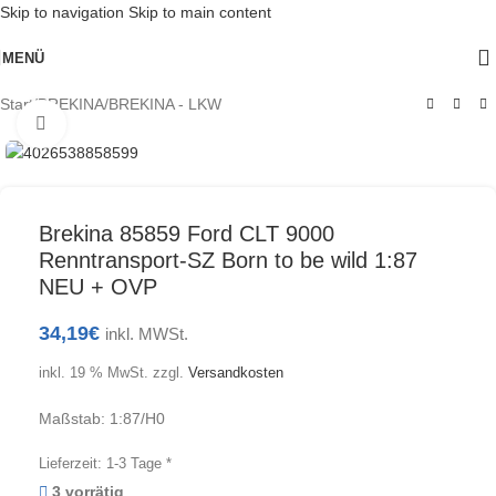
Skip to navigation
Skip to main content
MENÜ
Start
/
BREKINA
/
BREKINA - LKW
Klick zum Vergrößern
Brekina 85859 Ford CLT 9000
Renntransport-SZ Born to be wild 1:87
NEU + OVP
34,19
€
inkl. MWSt.
inkl. 19 % MwSt.
zzgl.
Versandkosten
Maßstab: 1:87/H0
Lieferzeit:
1-3 Tage *
3 vorrätig