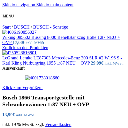
Skip to navigation
Skip to main content
MENÜ
Start
/
BUSCH
/
BUSCH - Sonstige
Wiking 085602 Büssing 8000 Behelfstankzug Bolle 1:87 NEU +
OVP
17,00
€
inkl. MWSt.
Zurück zu den Produkten
LeGrand Lemke LE87303 Mercedes-Benz 300 SLR #2 W196 S -
Karl Kling Nürburgring 1955 1:87 NEU + OVP
29,99
€
inkl. MWSt.
Ausverkauft
Klick zum Vergrößern
Busch 1866 Transportgestelle mit
Schrankenzäunen 1:87 NEU + OVP
13,99
€
inkl. MWSt.
inkl. 19 % MwSt.
zzgl.
Versandkosten