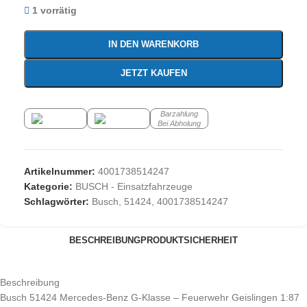
1 vorrätig
IN DEN WARENKORB
JETZT KAUFEN
Barzahlung
Bei Abholung
Artikelnummer:
4001738514247
Kategorie:
BUSCH - Einsatzfahrzeuge
Schlagwörter:
Busch
,
51424
,
4001738514247
BESCHREIBUNG
PRODUKTSICHERHEIT
Beschreibung
Busch 51424 Mercedes-Benz G-Klasse – Feuerwehr Geislingen 1:87