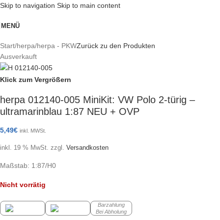
Skip to navigation
Skip to main content
MENÜ
Start
/
herpa
/
herpa - PKW
Zurück zu den Produkten
Ausverkauft
Klick zum Vergrößern
herpa 012140-005 MiniKit: VW Polo 2-türig –
ultramarinblau 1:87 NEU + OVP
5,49
€
inkl. MWSt.
inkl. 19 % MwSt.
zzgl.
Versandkosten
Maßstab: 1:87/H0
Nicht vorrätig
Barzahlung
Bei Abholung