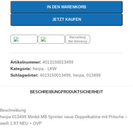
IN DEN WARENKORB
JETZT KAUFEN
Barzahlung
Bei Abholung
Artikelnummer:
4013150013499
Kategorie:
herpa - LKW
Schlagwörter:
4013150013499
,
herpa
,
013499
BESCHREIBUNG
PRODUKTSICHERHEIT
Beschreibung
herpa 013499 Minikit MB Sprinter neue Doppelkabine mit Pritsche –
weiß 1:87 NEU + OVP