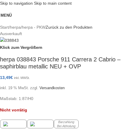
Skip to navigation
Skip to main content
MENÜ
Start
/
herpa
/
herpa - PKW
Zurück zu den Produkten
Ausverkauft
Klick zum Vergrößern
herpa 038843 Porsche 911 Carrera 2 Cabrio –
saphirblau metallic NEU + OVP
13,49
€
inkl. MWSt.
inkl. 19 % MwSt.
zzgl.
Versandkosten
Maßstab: 1:87/H0
Nicht vorrätig
Barzahlung
Bei Abholung