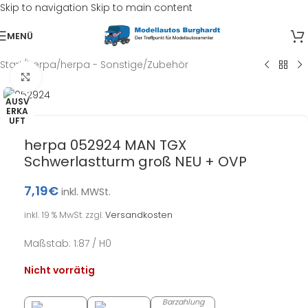
Skip to navigation
Skip to main content
MENÜ
Start
/
herpa
/
herpa - Sonstige/Zubehör
Klick zum Vergrößern
AUSV
ERKA
UFT
herpa 052924 MAN TGX
Schwerlastturm groß NEU + OVP
7,19
€
inkl. MWSt.
inkl. 19 % MwSt.
zzgl.
Versandkosten
Maßstab: 1:87 / H0
Nicht vorrätig
Barzahlung