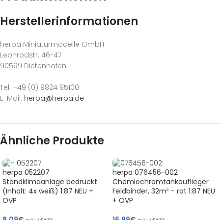
Herstellerinformationen
herpa Miniaturmodelle GmbH
Leonrodstr. 46-47
90599 Dietenhofen
Tel: +49 (0) 9824 95100
E-Mail:
herpa@herpa.de
Ähnliche Produkte
herpa 052207
herpa 076456-002
Standklimaanlage bedruckt
Chemiechromtankauflieger
(Inhalt: 4x weiß) 1:87 NEU +
Feldbinder, 32m³ – rot 1:87 NEU
OVP
+ OVP
8,09
€
16,99
€
inkl. MWSt.
inkl. MWSt.