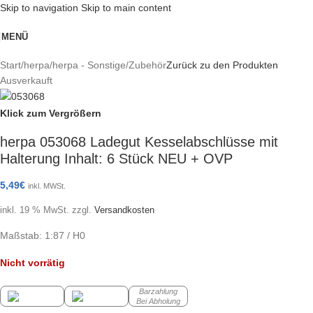
Skip to navigation
Skip to main content
MENÜ
Start
/
herpa
/
herpa - Sonstige/Zubehör
Zurück zu den Produkten
Ausverkauft
Klick zum Vergrößern
herpa 053068 Ladegut Kesselabschlüsse mit
Halterung Inhalt: 6 Stück NEU + OVP
5,49
€
inkl. MWSt.
inkl. 19 % MwSt.
zzgl.
Versandkosten
Maßstab: 1:87 / H0
Nicht vorrätig
Barzahlung
Bei Abholung