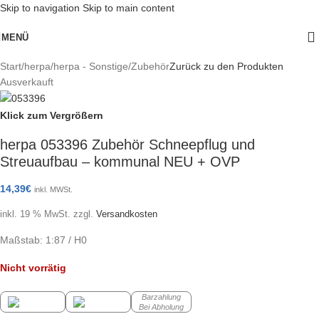
Skip to navigation
Skip to main content
MENÜ
Start
/
herpa
/
herpa - Sonstige/Zubehör
Zurück zu den Produkten
Ausverkauft
Klick zum Vergrößern
herpa 053396 Zubehör Schneepflug und
Streuaufbau – kommunal NEU + OVP
14,39
€
inkl. MWSt.
inkl. 19 % MwSt.
zzgl.
Versandkosten
Maßstab: 1:87 / H0
Nicht vorrätig
Barzahlung
Bei Abholung