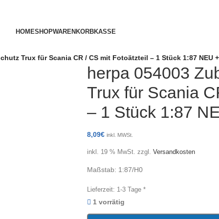
HOME
SHOP
WARENKORB
KASSE
utz Trux für Scania CR / CS mit Fotoätzteil – 1 Stück 1:87 NEU 
herpa 054003 Zu
Trux für Scania CR
– 1 Stück 1:87 
8,09
€
inkl. MWSt.
inkl. 19 % MwSt.
zzgl.
Versandkosten
Maßstab: 1:87/H0
Lieferzeit:
1-3 Tage *
1 vorrätig