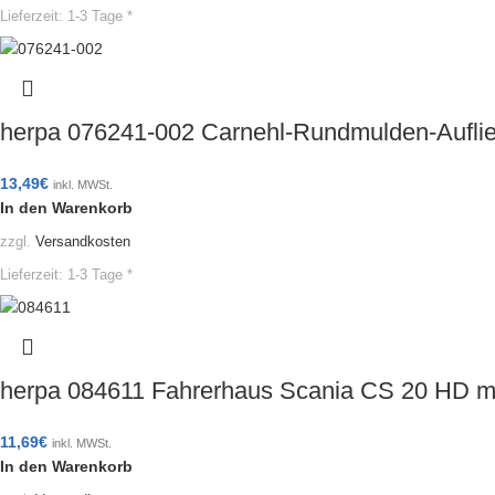
Lieferzeit:
1-3 Tage *
herpa 076241-002 Carnehl-Rundmulden-Auflie
13,49
€
inkl. MWSt.
In den Warenkorb
zzgl.
Versandkosten
Lieferzeit:
1-3 Tage *
herpa 084611 Fahrerhaus Scania CS 20 HD mi
11,69
€
inkl. MWSt.
In den Warenkorb