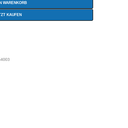
EN WARENKORB
TZT KAUFEN
54003