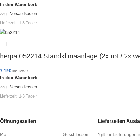
In den Warenkorb
zzgl.
Versandkosten
Lieferzeit:
1-3 Tage *
herpa 052214 Standklimaanlage (2x rot / 2x w
7,19
€
inkl. MWSt.
In den Warenkorb
zzgl.
Versandkosten
Lieferzeit:
1-3 Tage *
Öffnungszeiten
Lieferzeiten Ausl
Mo.:
Geschlossen
*gilt für Lieferungen