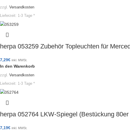
zzgl.
Versandkosten
Lieferzeit:
1-3 Tage *
herpa 053259 Zubehör Topleuchten für Merce
7,29
€
inkl. MWSt.
In den Warenkorb
zzgl.
Versandkosten
Lieferzeit:
1-3 Tage *
herpa 052764 LKW-Spiegel (Bestückung 80er
7,19
€
inkl. MWSt.