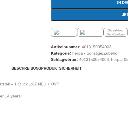
IN D
JE
Barzahlung
Bei Abholung
Artikelnummer:
4013150054003
Kategorie:
herpa - Sonstige/Zubehör
Schlagwörter:
4013150054003
,
herpa
,
0
BESCHREIBUNG
PRODUKTSICHERHEIT
tzteil – 1 Stück 1:87 NEU + OVP
der 14 years!