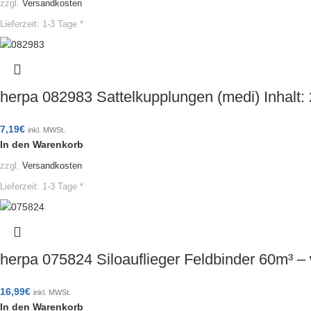
zzgl.
Versandkosten
Lieferzeit:
1-3 Tage *
herpa 082983 Sattelkupplungen (medi) Inhalt
7,19
€
inkl. MWSt.
In den Warenkorb
zzgl.
Versandkosten
Lieferzeit:
1-3 Tage *
herpa 075824 Siloauflieger Feldbinder 60m³ 
16,99
€
inkl. MWSt.
In den Warenkorb