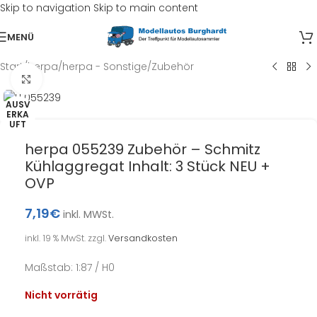
Skip to navigation
Skip to main content
MENÜ
Start
/
herpa
/
herpa - Sonstige/Zubehör
Klick zum Vergrößern
AUSV
ERKA
UFT
herpa 055239 Zubehör – Schmitz
Kühlaggregat Inhalt: 3 Stück NEU +
OVP
7,19
€
inkl. MWSt.
inkl. 19 % MwSt.
zzgl.
Versandkosten
Maßstab: 1:87 / H0
Nicht vorrätig