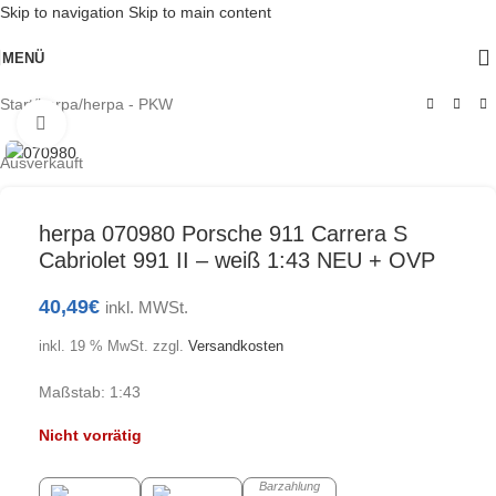
Skip to navigation
Skip to main content
MENÜ
Start
/
herpa
/
herpa - PKW
Klick zum Vergrößern
Ausverkauft
herpa 070980 Porsche 911 Carrera S
Cabriolet 991 II – weiß 1:43 NEU + OVP
40,49
€
inkl. MWSt.
inkl. 19 % MwSt.
zzgl.
Versandkosten
Maßstab: 1:43
Nicht vorrätig
Barzahlung