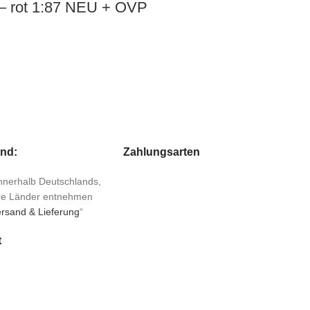
– rot 1:87 NEU + OVP
and:
Zahlungsarten
 innerhalb Deutschlands,
ere Länder entnehmen
rsand & Lieferung
“
t