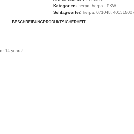
Kategorien:
herpa
,
herpa - PKW
Schlagwörter:
herpa
,
071048
,
40131500
BESCHREIBUNG
PRODUKTSICHERHEIT
der 14 years!