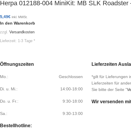
Herpa 012188-004 MiniKit: MB SLK Roadster 
5,49
€
inkl. MWSt.
In den Warenkorb
zzgl.
Versandkosten
Lieferzeit:
1-3 Tage *
Öffnungszeiten
Lieferzeiten Ausl
Mo.:
Geschlossen
*gilt für Lieferungen
Lieferzeiten für and
Di. u. Mi.:
14:00-18:00
Sie bitte der Seite “
Ve
Do. u. Fr.:
9:30-18:00
Wir versenden mi
Sa.:
9:30-13:00
Bestellhotline: