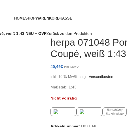
HOME
SHOP
WARENKORB
KASSE
pé, weiß 1:43 NEU + OVP
Zurück zu den Produkten
herpa 071048 Por
Coupé, weiß 1:4
40,49
€
inkl. MWSt.
inkl. 19 % MwSt.
zzgl.
Versandkosten
Maßstab: 1:43
Nicht vorrätig
Barzahlung
Bei Abholung
Artikelnummer:
H071048