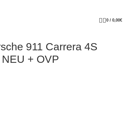
0
/
0,00
€
sche 911 Carrera 4S
3 NEU + OVP