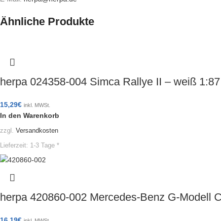
Ähnliche Produkte
herpa 024358-004 Simca Rallye II – weiß 1:
15,29
€
inkl. MWSt.
In den Warenkorb
zzgl.
Versandkosten
Lieferzeit:
1-3 Tage *
herpa 420860-002 Mercedes-Benz G-Modell C
16,19
€
inkl. MWSt.