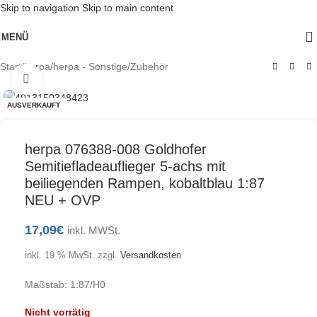
Skip to navigation
Skip to main content
MENÜ
Start
/
herpa
/
herpa - Sonstige/Zubehör
Klick zum Vergrößern
AUSVERKAUFT
herpa 076388-008 Goldhofer
Semitiefladeauflieger 5-achs mit
beiliegenden Rampen, kobaltblau 1:87
NEU + OVP
17,09
€
inkl. MWSt.
inkl. 19 % MwSt.
zzgl.
Versandkosten
Maßstab: 1:87/H0
Nicht vorrätig