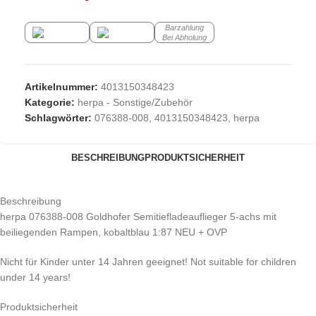
Barzahlung
Bei Abholung
Artikelnummer:
4013150348423
Kategorie:
herpa - Sonstige/Zubehör
Schlagwörter:
076388-008
,
4013150348423
,
herpa
BESCHREIBUNG
PRODUKTSICHERHEIT
Beschreibung
herpa 076388-008 Goldhofer Semitiefladeauflieger 5-achs mit
beiliegenden Rampen, kobaltblau 1:87 NEU + OVP
Nicht für Kinder unter 14 Jahren geeignet! Not suitable for children
under 14 years!
Produktsicherheit