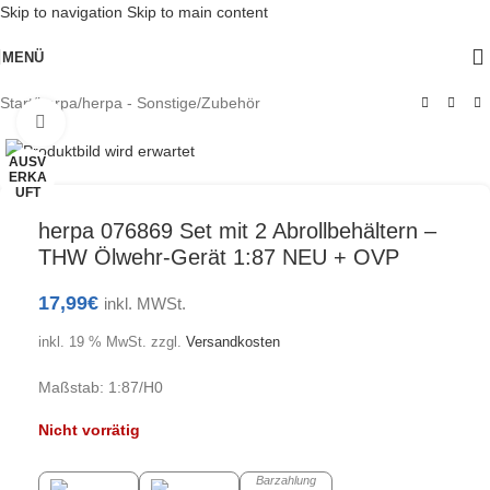
Skip to navigation
Skip to main content
MENÜ
Start
/
herpa
/
herpa - Sonstige/Zubehör
Klick zum Vergrößern
AUSV
ERKA
UFT
herpa 076869 Set mit 2 Abrollbehältern –
THW Ölwehr-Gerät 1:87 NEU + OVP
17,99
€
inkl. MWSt.
inkl. 19 % MwSt.
zzgl.
Versandkosten
Maßstab: 1:87/H0
Nicht vorrätig
Barzahlung