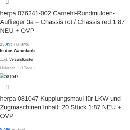
herpa 076241-002 Carnehl-Rundmulden-
Auflieger 3a – Chassis rot / Chassis red 1:87
NEU + OVP
13,49
€
inkl. MWSt.
In den Warenkorb
zzgl.
Versandkosten
Lieferzeit:
1-3 Tage *
herpa 081047 Kupplungsmaul für LKW und
Zugmaschinen Inhalt: 20 Stück 1:87 NEU +
OVP
5,49
€
inkl. MWSt.