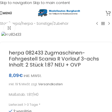
Skip to navigation
Skip to main content
MENÜ
Start
/
herpa
/
herpa - Sonstige/Zubehör
Klick zum Vergrößern
herpa 082433 Zugmaschinen-
Fahrgestell Scania R Vorlauf 3-achs
Inhalt: 2 Stück 1:87 NEU + OVP
8,09
€
inkl. MWSt.
inkl. 19 % MwSt.
zzgl.
Versandkosten
Maßstab: 1:87/H0
Lieferzeit:
1-3 Tage *
2 vorrätig