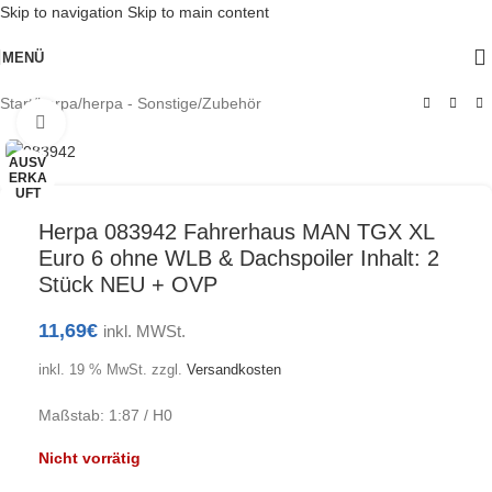
Skip to navigation
Skip to main content
MENÜ
Start
/
herpa
/
herpa - Sonstige/Zubehör
Klick zum Vergrößern
AUSV
ERKA
UFT
Herpa 083942 Fahrerhaus MAN TGX XL
Euro 6 ohne WLB & Dachspoiler Inhalt: 2
Stück NEU + OVP
11,69
€
inkl. MWSt.
inkl. 19 % MwSt.
zzgl.
Versandkosten
Maßstab: 1:87 / H0
Nicht vorrätig