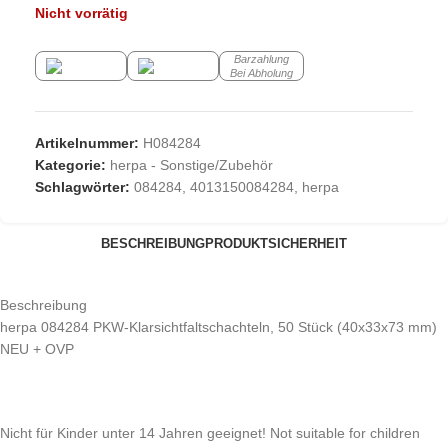
Nicht vorrätig
Barzahlung
Bei Abholung
Artikelnummer:
H084284
Kategorie:
herpa - Sonstige/Zubehör
Schlagwörter:
084284
,
4013150084284
,
herpa
BESCHREIBUNG
PRODUKTSICHERHEIT
Beschreibung
herpa 084284 PKW-Klarsichtfaltschachteln, 50 Stück (40x33x73 mm)
NEU + OVP
Nicht für Kinder unter 14 Jahren geeignet! Not suitable for children