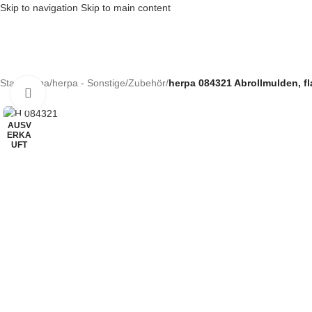
Skip to navigation
Skip to main content
Start
/
herpa
/
herpa - Sonstige/Zubehör
/
herpa 084321 Abrollmulden, fl
Klick zum Vergrößern
AUSV
ERKA
UFT