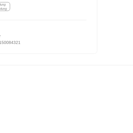
lung
olung
r
150084321