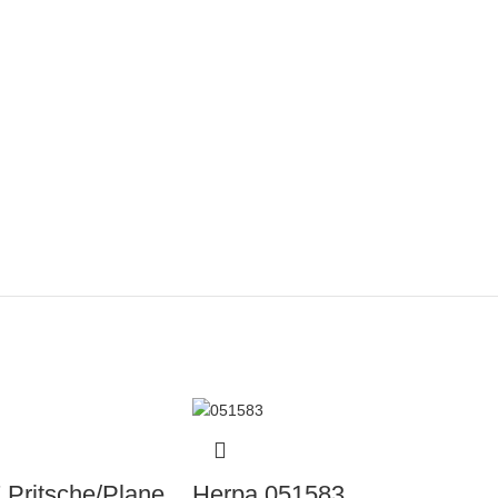
 Pritsche/Plane
Herpa 051583