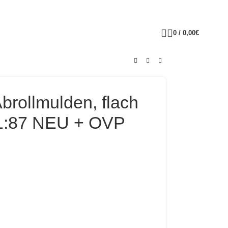
0
/
0,00
€
brollmulden, flach
k 1:87 NEU + OVP