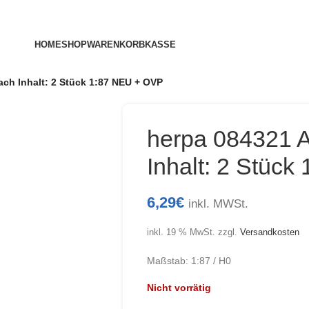
HOME
SHOP
WARENKORB
KASSE
ach Inhalt: 2 Stück 1:87 NEU + OVP
herpa 084321 A
Inhalt: 2 Stüc
6,29
€
inkl. MWSt.
inkl. 19 % MwSt.
zzgl.
Versandkosten
Maßstab: 1:87 / H0
Nicht vorrätig