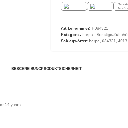
Barzah
Bei Abh
Artikelnummer:
H084321
Kategorie:
herpa - Sonstige/Zubehö
Schlagwörter:
herpa
,
084321
,
4013
BESCHREIBUNG
PRODUKTSICHERHEIT
der 14 years!