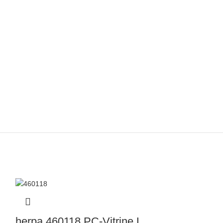
herpa 460118 PC-Vitrine L