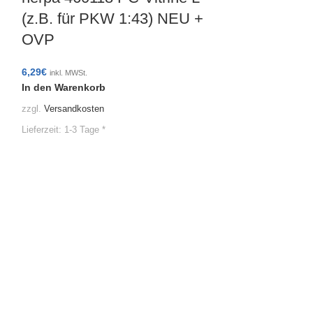
(z.B. für PKW 1:43) NEU +
OVP
6,29
€
inkl. MWSt.
In den Warenkorb
zzgl.
Versandkosten
herpa 0829
Lieferzeit:
1-3 Tage *
Sattelkupp
Inhalt: 20 
OVP
7,19
€
inkl. MWSt.
In den Warenko
zzgl.
Versandkoste
Lieferzeit:
1-3 Tage