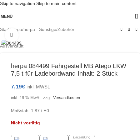
Skip to navigation
Skip to main content
MENÜ
Start
/
herpa
/
herpa - Sonstige/Zubehör
Klick zum Vergrößern
Ausverkauft
herpa 084499 Fahrgestell MB Atego LKW
7,5 t für Ladebordwand Inhalt: 2 Stück
7,19
€
inkl. MWSt.
inkl. 19 % MwSt.
zzgl.
Versandkosten
Maßstab: 1:87 / H0
Nicht vorrätig
Barzahlung