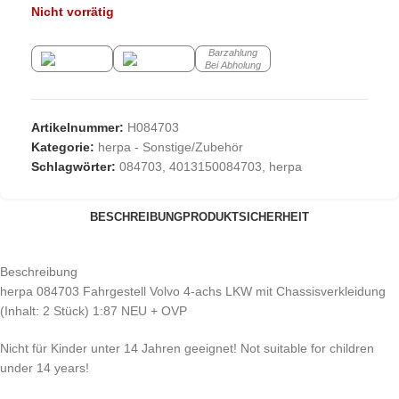
Nicht vorrätig
Barzahlung
Bei Abholung
Artikelnummer:
H084703
Kategorie:
herpa - Sonstige/Zubehör
Schlagwörter:
084703
,
4013150084703
,
herpa
BESCHREIBUNG
PRODUKTSICHERHEIT
Beschreibung
herpa 084703 Fahrgestell Volvo 4-achs LKW mit Chassisverkleidung
(Inhalt: 2 Stück) 1:87 NEU + OVP
Nicht für Kinder unter 14 Jahren geeignet! Not suitable for children
under 14 years!