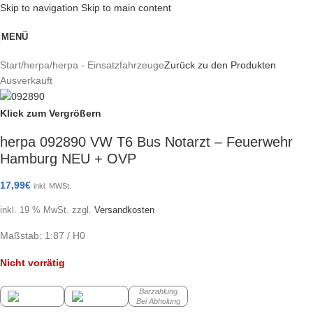
Skip to navigation
Skip to main content
MENÜ
Start
/
herpa
/
herpa - Einsatzfahrzeuge
Zurück zu den Produkten
Ausverkauft
Klick zum Vergrößern
herpa 092890 VW T6 Bus Notarzt – Feuerwehr
Hamburg NEU + OVP
17,99
€
inkl. MWSt.
inkl. 19 % MwSt.
zzgl.
Versandkosten
Maßstab: 1:87 / H0
Nicht vorrätig
Barzahlung
Bei Abholung