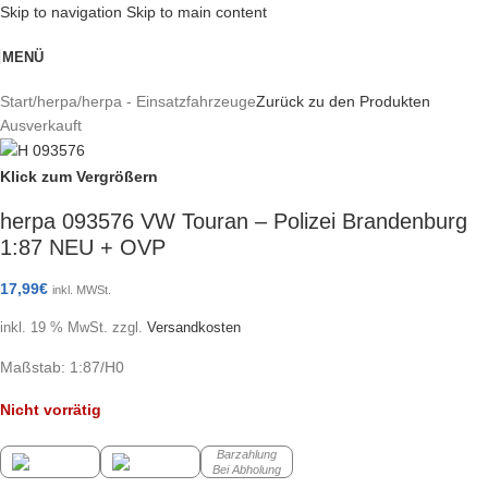
Skip to navigation
Skip to main content
MENÜ
Start
/
herpa
/
herpa - Einsatzfahrzeuge
Zurück zu den Produkten
Ausverkauft
Klick zum Vergrößern
herpa 093576 VW Touran – Polizei Brandenburg
1:87 NEU + OVP
17,99
€
inkl. MWSt.
inkl. 19 % MwSt.
zzgl.
Versandkosten
Maßstab: 1:87/H0
Nicht vorrätig
Barzahlung
Bei Abholung