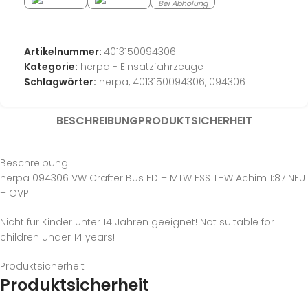
Bei Abholung
Artikelnummer:
4013150094306
Kategorie:
herpa - Einsatzfahrzeuge
Schlagwörter:
herpa
,
4013150094306
,
094306
BESCHREIBUNG
PRODUKTSICHERHEIT
Beschreibung
herpa 094306 VW Crafter Bus FD – MTW ESS THW Achim 1:87 NEU
+ OVP
Nicht für Kinder unter 14 Jahren geeignet! Not suitable for
children under 14 years!
Produktsicherheit
Produktsicherheit