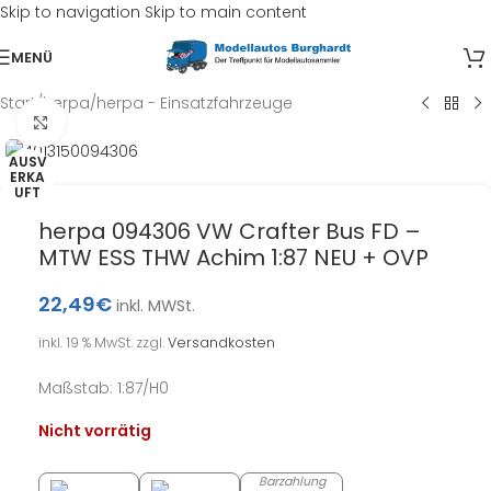
Skip to navigation
Skip to main content
MENÜ
Start
/
herpa
/
herpa - Einsatzfahrzeuge
Klick zum Vergrößern
AUSV
ERKA
UFT
herpa 094306 VW Crafter Bus FD –
MTW ESS THW Achim 1:87 NEU + OVP
22,49
€
inkl. MWSt.
inkl. 19 % MwSt.
zzgl.
Versandkosten
Maßstab: 1:87/H0
Nicht vorrätig
Barzahlung