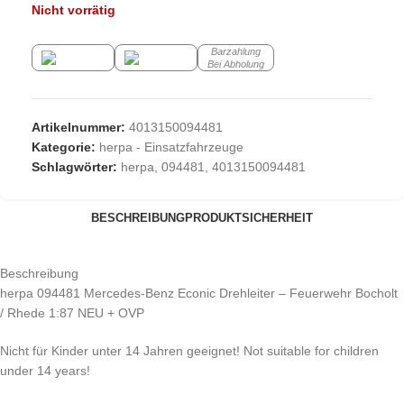
Nicht vorrätig
Barzahlung
Bei Abholung
Artikelnummer:
4013150094481
Kategorie:
herpa - Einsatzfahrzeuge
Schlagwörter:
herpa
,
094481
,
4013150094481
BESCHREIBUNG
PRODUKTSICHERHEIT
Beschreibung
herpa 094481 Mercedes-Benz Econic Drehleiter – Feuerwehr Bocholt
/ Rhede 1:87 NEU + OVP
Nicht für Kinder unter 14 Jahren geeignet! Not suitable for children
under 14 years!