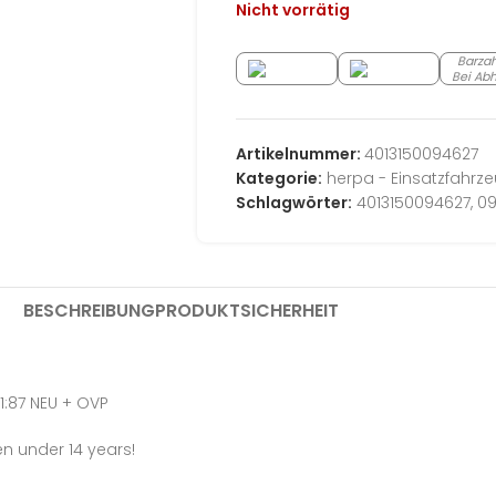
Nicht vorrätig
Barza
Bei Ab
Artikelnummer:
4013150094627
Kategorie:
herpa - Einsatzfahrz
Schlagwörter:
4013150094627
,
09
BESCHREIBUNG
PRODUKTSICHERHEIT
1:87 NEU + OVP
en under 14 years!