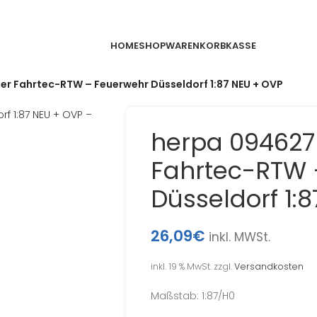
HOME
SHOP
WARENKORB
KASSE
er Fahrtec-RTW – Feuerwehr Düsseldorf 1:87 NEU + OVP
herpa 094627
Fahrtec-RTW 
Düsseldorf 1:
26,09
€
inkl. MWSt.
inkl. 19 % MwSt.
zzgl.
Versandkosten
Maßstab: 1:87/H0