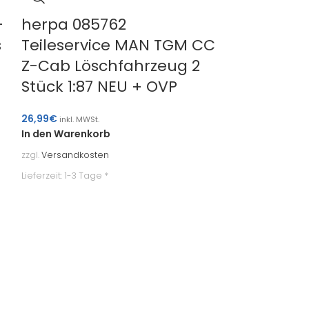
-
herpa 085762
s
Teileservice MAN TGM CC
Z-Cab Löschfahrzeug 2
Stück 1:87 NEU + OVP
26,99
€
inkl. MWSt.
In den Warenkorb
herpa 013
zzgl.
Versandkosten
Mercedes
Lieferzeit:
1-3 Tage *
Kombi mi
Stück 1:8
17,99
€
inkl. MWSt.
In den Warenk
zzgl.
Versandkost
Lieferzeit:
1-3 Tag