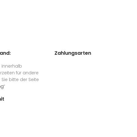
land:
Zahlungsarten
n innerhalb
rzeiten für andere
ie bitte der Seite
ng
“
it