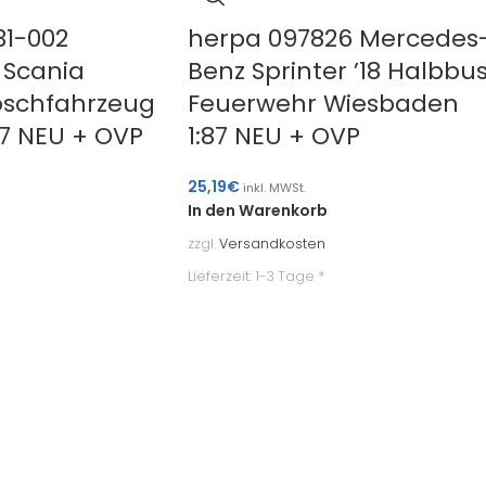
31-002
herpa 097826 Mercedes
e Scania
Benz Sprinter ’18 Halbbu
schfahrzeug
Feuerwehr Wiesbaden
87 NEU + OVP
1:87 NEU + OVP
25,19
€
inkl. MWSt.
In den Warenkorb
zzgl.
Versandkosten
Lieferzeit:
1-3 Tage *