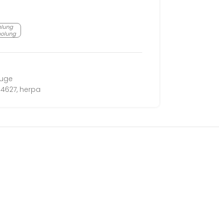
hlung
holung
euge
4627
,
herpa