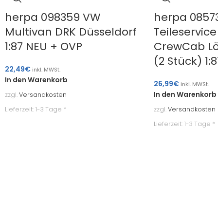
herpa 098359 VW
herpa 0857
Multivan DRK Düsseldorf
Teileservic
1:87 NEU + OVP
CrewCab Lö
(2 Stück) 1:
22,49
€
inkl. MWSt.
In den Warenkorb
26,99
€
inkl. MWSt.
In den Warenkorb
zzgl.
Versandkosten
Lieferzeit:
1-3 Tage *
zzgl.
Versandkosten
Lieferzeit:
1-3 Tage *