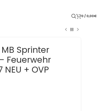
0
/
0,00
€
 MB Sprinter
– Feuerwehr
87 NEU + OVP