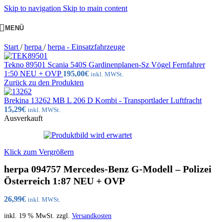
Skip to navigation
Skip to main content
MENÜ
Start
/
herpa
/
herpa - Einsatzfahrzeuge
Tekno 89501 Scania 540S Gardinenplanen-Sz Vögel Fernfahrer
1:50 NEU + OVP
195,00
€
inkl. MWSt.
Zurück zu den Produkten
Brekina 13262 MB L 206 D Kombi - Transportlader Luftfracht
15,29
€
inkl. MWSt.
Ausverkauft
Klick zum Vergrößern
herpa 094757 Mercedes-Benz G-Modell – Polizei
Österreich 1:87 NEU + OVP
26,99
€
inkl. MWSt.
inkl. 19 % MwSt.
zzgl.
Versandkosten