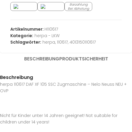
Barzahlung
Bei Abholung
Artikelnummer:
H110617
Kategorie:
herpa - LKW
Schlagwörter:
herpa
,
110617
,
4013150110617
BESCHREIBUNG
PRODUKTSICHERHEIT
Beschreibung
herpa 110617 DAF XF 105 SSC Zugmaschine – Nelo Neuss NEU +
OVP
Nicht für Kinder unter 14 Jahren geeignet! Not suitable for
children under 14 years!