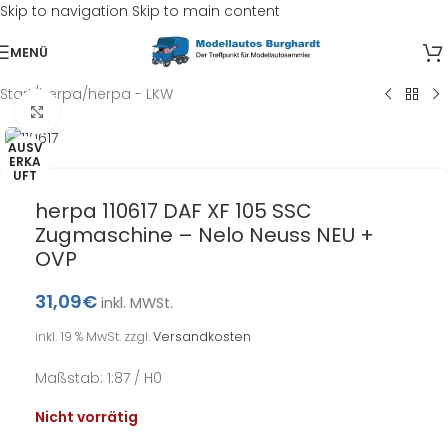
Skip to navigation
Skip to main content
MENÜ
Start
/
herpa
/
herpa - LKW
Klick zum Vergrößern
AUSV
ERKA
UFT
herpa 110617 DAF XF 105 SSC
Zugmaschine – Nelo Neuss NEU +
OVP
31,09
€
inkl. MWSt.
inkl. 19 % MwSt.
zzgl.
Versandkosten
Maßstab: 1:87 / H0
Nicht vorrätig