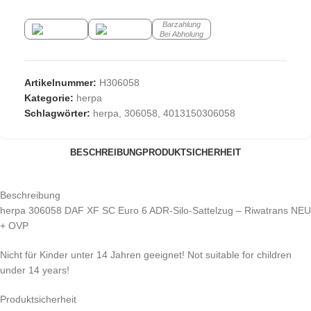
Barzahlung
Bei Abholung
Artikelnummer:
H306058
Kategorie:
herpa
Schlagwörter:
herpa
,
306058
,
4013150306058
BESCHREIBUNG
PRODUKTSICHERHEIT
Beschreibung
herpa 306058 DAF XF SC Euro 6 ADR-Silo-Sattelzug – Riwatrans NEU
+ OVP
Nicht für Kinder unter 14 Jahren geeignet! Not suitable for children
under 14 years!
Produktsicherheit