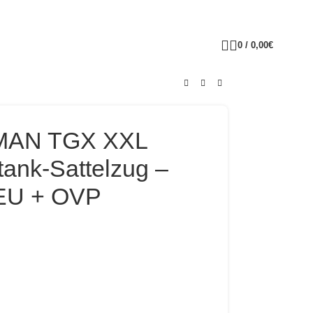
0
/
0,00
€
 MAN TGX XXL
tank-Sattelzug –
NEU + OVP