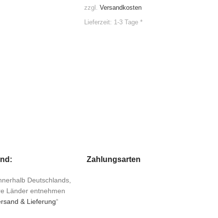
zzgl.
Versandkosten
Lieferzeit:
1-3 Tage *
and:
Zahlungsarten
 innerhalb Deutschlands,
ere Länder entnehmen
rsand & Lieferung
“