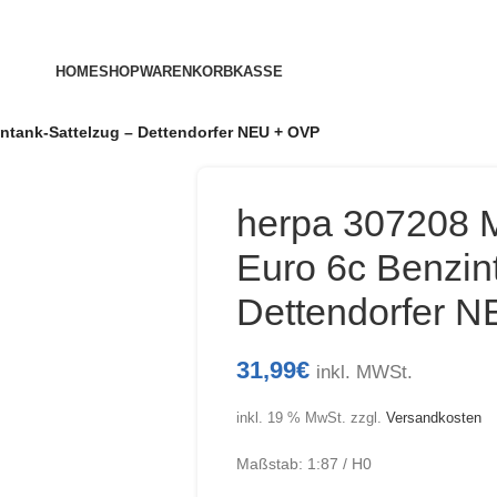
HOME
SHOP
WARENKORB
KASSE
tank-Sattelzug – Dettendorfer NEU + OVP
herpa 307208
Euro 6c Benzin
Dettendorfer 
31,99
€
inkl. MWSt.
inkl. 19 % MwSt.
zzgl.
Versandkosten
Maßstab: 1:87 / H0