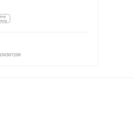
lung
olung
150307208