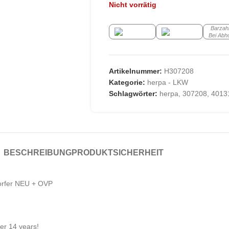
Nicht vorrätig
Barzah
Bei Abh
Artikelnummer:
H307208
Kategorie:
herpa - LKW
Schlagwörter:
herpa
,
307208
,
4013
BESCHREIBUNG
PRODUKTSICHERHEIT
orfer NEU + OVP
der 14 years!