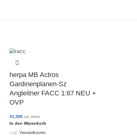
herpa MB Actros
Gardinenplanen-Sz
Angleitner FACC 1:87 NEU +
+
OVP
41,50
€
inkl. MWSt.
In den Warenkorb
herpa 9483
zzgl.
Versandkosten