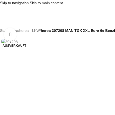
Skip to navigation
Skip to main content
Start
/
herpa
/
herpa - LKW
/
herpa 307208 MAN TGX XXL Euro 6c Benzin
Klick zum Vergrößern
AUSVERKAUFT