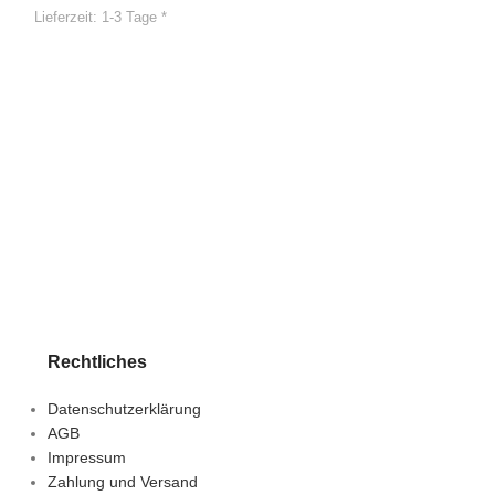
LNG Koffer
Lieferzeit:
1-3 Tage *
/ Vision Ze
OVP
40,99
€
inkl. MWSt.
In den Warenko
zzgl.
Versandkoste
Lieferzeit:
1-3 Tage
Rechtliches
Datenschutzerklärung
AGB
Impressum
Zahlung und Versand