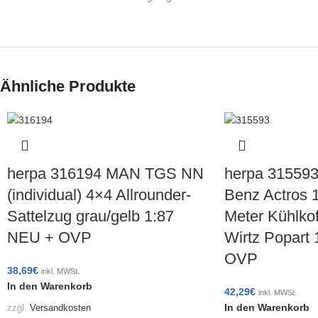
Ähnliche Produkte
herpa 316194 MAN TGS NN
herpa 315593
(individual) 4×4 Allrounder-
Benz Actros 
Sattelzug grau/gelb 1:87
Meter Kühlkof
NEU + OVP
Wirtz Popart
OVP
38,69
€
inkl. MWSt.
In den Warenkorb
42,29
€
inkl. MWSt.
In den Warenkorb
zzgl.
Versandkosten