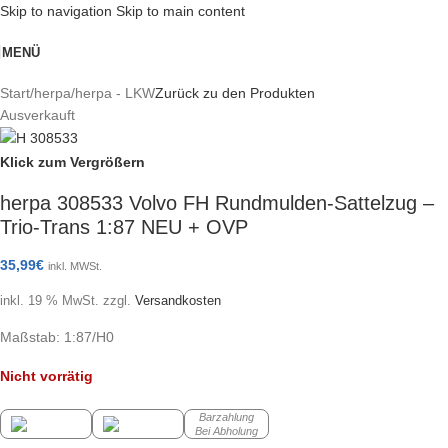
Skip to navigation
Skip to main content
MENÜ
Start
/
herpa
/
herpa - LKW
Zurück zu den Produkten
Ausverkauft
Klick zum Vergrößern
herpa 308533 Volvo FH Rundmulden-Sattelzug –
Trio-Trans 1:87 NEU + OVP
35,99
€
inkl. MWSt.
inkl. 19 % MwSt.
zzgl.
Versandkosten
Maßstab: 1:87/H0
Nicht vorrätig
Barzahlung
Bei Abholung