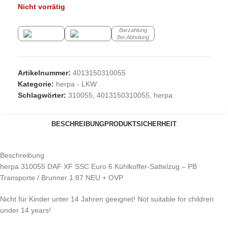
Nicht vorrätig
Barzahlung
Bei Abholung
Artikelnummer:
4013150310055
Kategorie:
herpa - LKW
Schlagwörter:
310055
,
4013150310055
,
herpa
BESCHREIBUNG
PRODUKTSICHERHEIT
Beschreibung
herpa 310055 DAF XF SSC Euro 6 Kühlkoffer-Sattelzug – PB
Transporte / Brunner 1:87 NEU + OVP
Nicht für Kinder unter 14 Jahren geeignet! Not suitable for children
under 14 years!