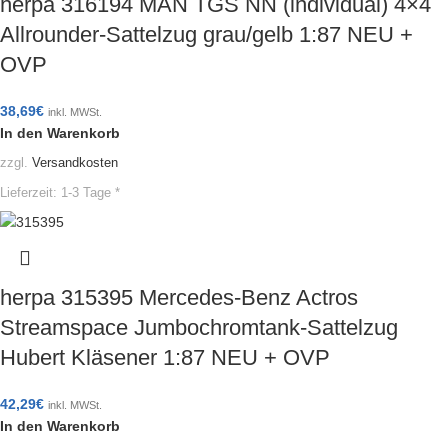
herpa 316194 MAN TGS NN (individual) 4×4
Allrounder-Sattelzug grau/gelb 1:87 NEU +
OVP
38,69
€
inkl. MWSt.
In den Warenkorb
zzgl.
Versandkosten
Lieferzeit:
1-3 Tage *
herpa 315395 Mercedes-Benz Actros
Streamspace Jumbochromtank-Sattelzug
Hubert Kläsener 1:87 NEU + OVP
42,29
€
inkl. MWSt.
In den Warenkorb