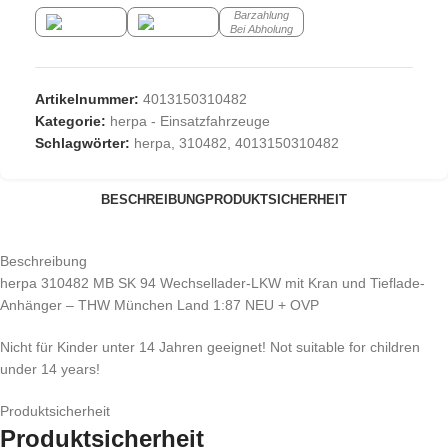
Barzahlung
Bei Abholung
Artikelnummer:
4013150310482
Kategorie:
herpa - Einsatzfahrzeuge
Schlagwörter:
herpa
,
310482
,
4013150310482
BESCHREIBUNG
PRODUKTSICHERHEIT
Beschreibung
herpa 310482 MB SK 94 Wechsellader-LKW mit Kran und Tieflade-
Anhänger – THW München Land 1:87 NEU + OVP
Nicht für Kinder unter 14 Jahren geeignet! Not suitable for children
under 14 years!
Produktsicherheit
Produktsicherheit