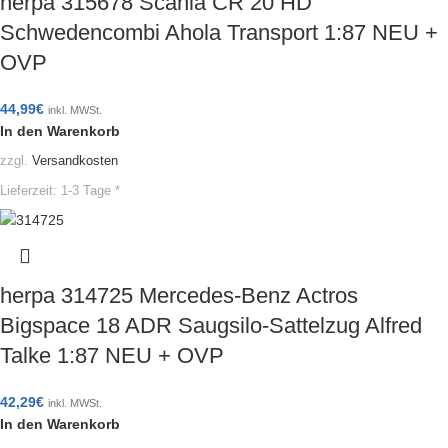
herpa 315678 Scania CR 20 HD
Schwedencombi Ahola Transport 1:87 NEU +
OVP
44,99
€
inkl. MWSt.
In den Warenkorb
zzgl.
Versandkosten
Lieferzeit:
1-3 Tage *
herpa 314725 Mercedes-Benz Actros
Bigspace 18 ADR Saugsilo-Sattelzug Alfred
Talke 1:87 NEU + OVP
42,29
€
inkl. MWSt.
In den Warenkorb