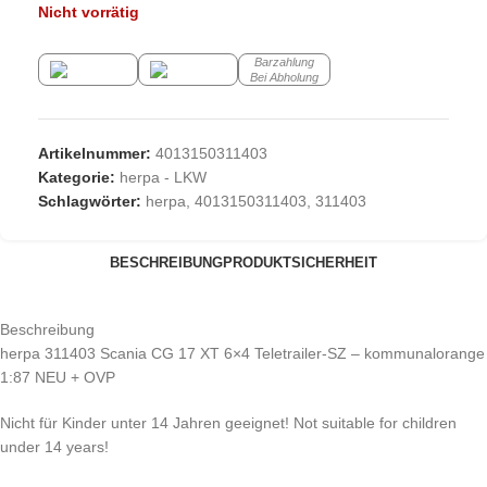
Nicht vorrätig
Barzahlung
Bei Abholung
Artikelnummer:
4013150311403
Kategorie:
herpa - LKW
Schlagwörter:
herpa
,
4013150311403
,
311403
BESCHREIBUNG
PRODUKTSICHERHEIT
Beschreibung
herpa 311403 Scania CG 17 XT 6×4 Teletrailer-SZ – kommunalorange
1:87 NEU + OVP
Nicht für Kinder unter 14 Jahren geeignet! Not suitable for children
under 14 years!