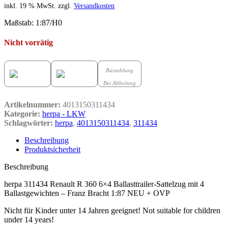
inkl. 19 % MwSt.
zzgl.
Versandkosten
Maßstab: 1:87/H0
Nicht vorrätig
Barzahlung
Bei Abholung
Artikelnummer:
4013150311434
Kategorie:
herpa - LKW
Schlagwörter:
herpa
,
4013150311434
,
311434
Beschreibung
Produktsicherheit
Beschreibung
herpa 311434 Renault R 360 6×4 Ballasttrailer-Sattelzug mit 4
Ballastgewichten – Franz Bracht 1:87 NEU + OVP
Nicht für Kinder unter 14 Jahren geeignet! Not suitable for children
under 14 years!