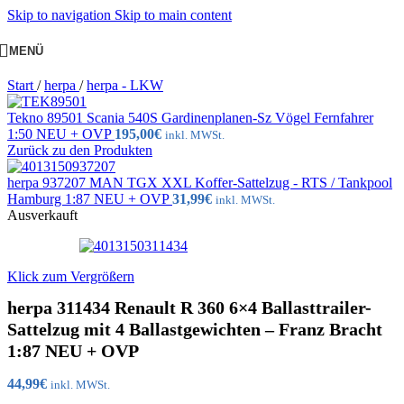
Skip to navigation
Skip to main content
MENÜ
Start
/
herpa
/
herpa - LKW
Tekno 89501 Scania 540S Gardinenplanen-Sz Vögel Fernfahrer
1:50 NEU + OVP
195,00
€
inkl. MWSt.
Zurück zu den Produkten
herpa 937207 MAN TGX XXL Koffer-Sattelzug - RTS / Tankpool
Hamburg 1:87 NEU + OVP
31,99
€
inkl. MWSt.
Ausverkauft
Klick zum Vergrößern
herpa 311434 Renault R 360 6×4 Ballasttrailer-
Sattelzug mit 4 Ballastgewichten – Franz Bracht
1:87 NEU + OVP
44,99
€
inkl. MWSt.