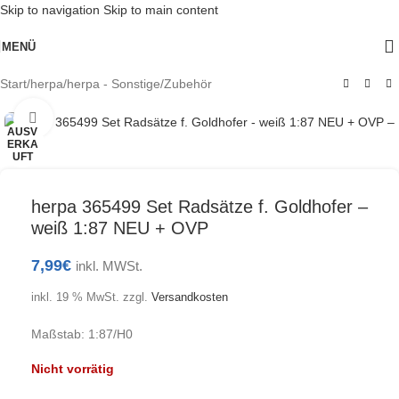
Skip to navigation
Skip to main content
MENÜ
Start
/
herpa
/
herpa - Sonstige/Zubehör
Klick zum Vergrößern
AUSV
ERKA
UFT
herpa 365499 Set Radsätze f. Goldhofer –
weiß 1:87 NEU + OVP
7,99
€
inkl. MWSt.
inkl. 19 % MwSt.
zzgl.
Versandkosten
Maßstab: 1:87/H0
Nicht vorrätig