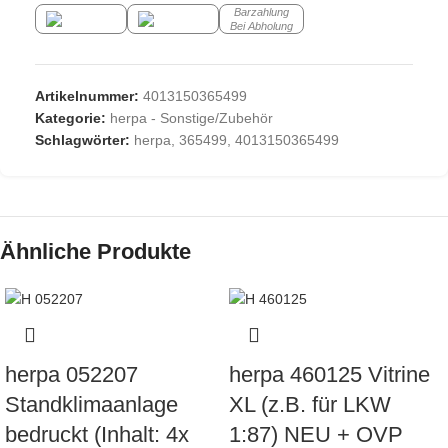
Barzahlung
Bei Abholung
Artikelnummer:
4013150365499
Kategorie:
herpa - Sonstige/Zubehör
Schlagwörter:
herpa
,
365499
,
4013150365499
Ähnliche Produkte
herpa 052207
herpa 460125 Vitrine
Standklimaanlage
XL (z.B. für LKW
bedruckt (Inhalt: 4x
1:87) NEU + OVP