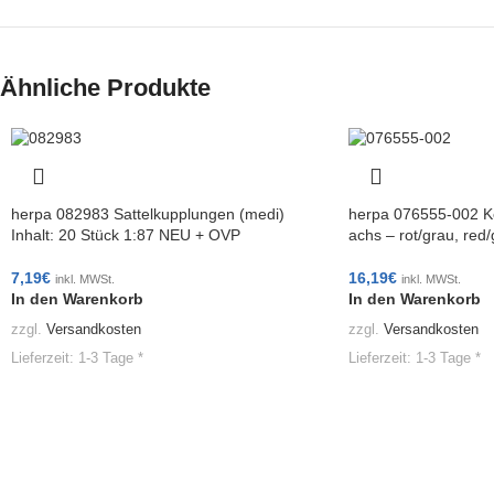
Ähnliche Produkte
herpa 082983 Sattelkupplungen (medi)
herpa 076555-002 Kem
Inhalt: 20 Stück 1:87 NEU + OVP
achs – rot/grau, re
7,19
€
16,19
€
inkl. MWSt.
inkl. MWSt.
In den Warenkorb
In den Warenkorb
zzgl.
Versandkosten
zzgl.
Versandkosten
Lieferzeit:
1-3 Tage *
Lieferzeit:
1-3 Tage *