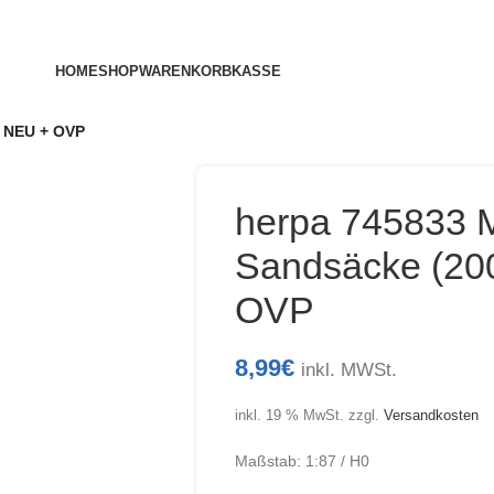
HOME
SHOP
WARENKORB
KASSE
) NEU + OVP
herpa 745833 M
Sandsäcke (20
OVP
8,99
€
inkl. MWSt.
inkl. 19 % MwSt.
zzgl.
Versandkosten
Maßstab: 1:87 / H0