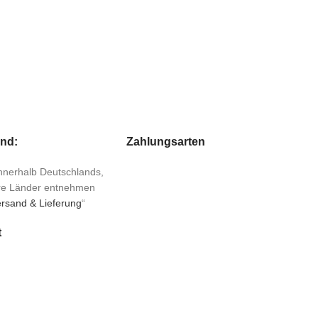
and:
Zahlungsarten
 innerhalb Deutschlands,
ere Länder entnehmen
rsand & Lieferung
“
t