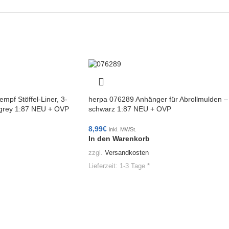
pf Stöffel-Liner, 3-
herpa 076289 Anhänger für Abrollmulden –
d/grey 1:87 NEU + OVP
schwarz 1:87 NEU + OVP
8,99
€
inkl. MWSt.
In den Warenkorb
zzgl.
Versandkosten
Lieferzeit:
1-3 Tage *