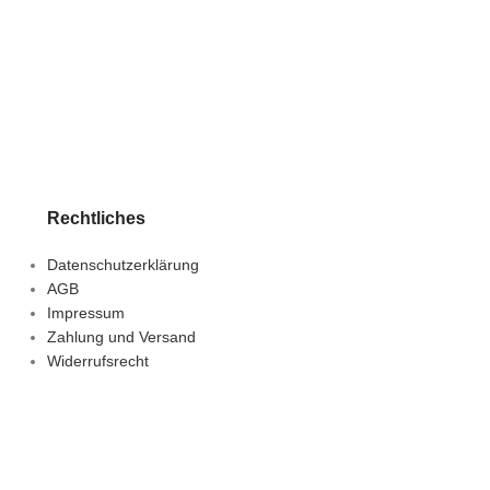
7,19
€
inkl. MWSt.
In den Warenko
zzgl.
Versandkoste
Lieferzeit:
1-3 Tage
Rechtliches
Datenschutzerklärung
AGB
Impressum
Zahlung und Versand
Widerrufsrecht