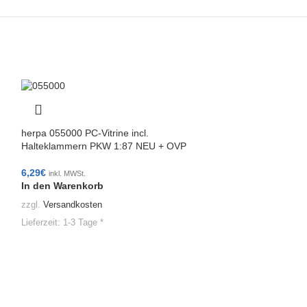
herpa 055000 PC-Vitrine incl.
Halteklammern PKW 1:87 NEU + OVP
6,29
€
inkl. MWSt.
In den Warenkorb
zzgl.
Versandkosten
Lieferzeit:
1-3 Tage *
herpa 053013 Med
Zugmaschinen – si
Stück) 1:87 NEU