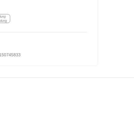
lung
olung
150745833