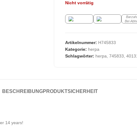
Nicht vorrätig
Barzah
Bei Abh
Artikelnummer:
H745833
Kategorie:
herpa
Schlagwörter:
herpa
,
745833
,
4013
BESCHREIBUNG
PRODUKTSICHERHEIT
der 14 years!