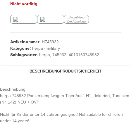
Nicht vorrätig
Barzahlung
Bei Abholung
Artikelnummer:
H745932
Kategorie:
herpa - military
Schlagwörter:
herpa
,
745932
,
4013150745932
BESCHREIBUNG
PRODUKTSICHERHEIT
Beschreibung
herpa 745932 Panzerkampfwagen Tiger Ausf. H1, dekoriert, Tunesien
(Nr. 142) NEU + OVP
Nicht für Kinder unter 14 Jahren geeignet! Not suitable for children
under 14 years!