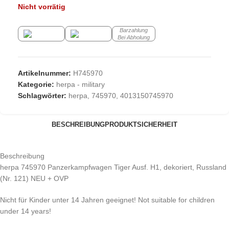
Nicht vorrätig
Barzahlung
Bei Abholung
Artikelnummer:
H745970
Kategorie:
herpa - military
Schlagwörter:
herpa
,
745970
,
4013150745970
BESCHREIBUNG
PRODUKTSICHERHEIT
Beschreibung
herpa 745970 Panzerkampfwagen Tiger Ausf. H1, dekoriert, Russland
(Nr. 121) NEU + OVP
Nicht für Kinder unter 14 Jahren geeignet! Not suitable for children
under 14 years!