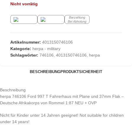
Nicht vorrätig
Barzahlung
Bei Abholung
Artikelnummer:
4013150746106
Kategorie:
herpa - military
Schlagwörter:
746106
,
4013150746106
,
herpa
BESCHREIBUNG
PRODUKTSICHERHEIT
Beschreibung
herpa 746106 Ford 997 T Fahrerhaus mit Plane und 37mm Flak –
Deutsche Afrikakorps von Rommel 1:87 NEU + OVP
Nicht für Kinder unter 14 Jahren geeignet! Not suitable for children
under 14 years!