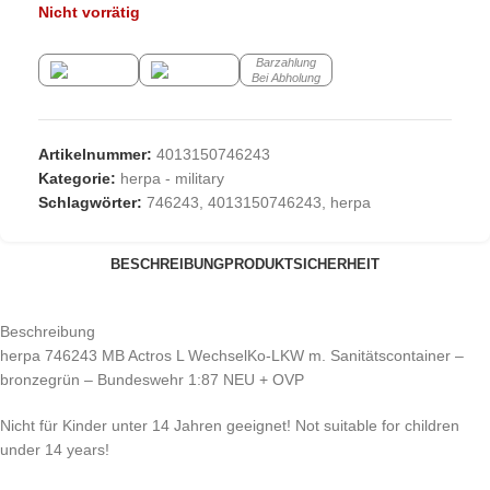
Nicht vorrätig
Barzahlung
Bei Abholung
Artikelnummer:
4013150746243
Kategorie:
herpa - military
Schlagwörter:
746243
,
4013150746243
,
herpa
BESCHREIBUNG
PRODUKTSICHERHEIT
Beschreibung
herpa 746243 MB Actros L WechselKo-LKW m. Sanitätscontainer –
bronzegrün – Bundeswehr 1:87 NEU + OVP
Nicht für Kinder unter 14 Jahren geeignet! Not suitable for children
under 14 years!