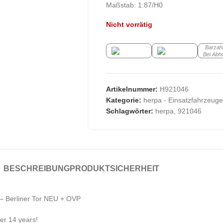
Maßstab: 1:87/H0
Nicht vorrätig
Barzah
Bei Abh
Artikelnummer:
H921046
Kategorie:
herpa - Einsatzfahrzeuge
Schlagwörter:
herpa
,
921046
BESCHREIBUNG
PRODUKTSICHERHEIT
 Berliner Tor NEU + OVP
der 14 years!