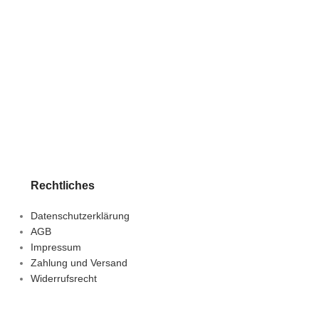
33,29
€
inkl. MWSt.
In den Warenko
zzgl.
Versandkoste
Lieferzeit:
1-3 Tage
Rechtliches
Datenschutzerklärung
AGB
Impressum
Zahlung und Versand
Widerrufsrecht