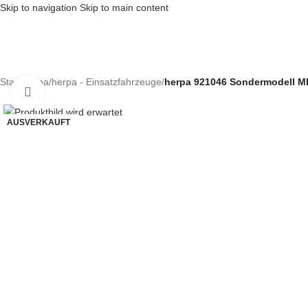
Skip to navigation
Skip to main content
Start
/
herpa
/
herpa - Einsatzfahrzeuge
/
herpa 921046 Sondermodell MB
Klick zum Vergrößern
AUSVERKAUFT