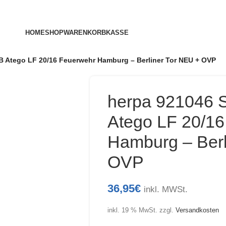
HOME
SHOP
WARENKORB
KASSE
 Atego LF 20/16 Feuerwehr Hamburg – Berliner Tor NEU + OVP
herpa 921046 
Atego LF 20/1
Hamburg – Berl
OVP
36,95
€
inkl. MWSt.
inkl. 19 % MwSt.
zzgl.
Versandkosten