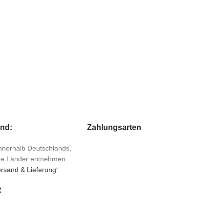
and:
Zahlungsarten
 innerhalb Deutschlands,
ere Länder entnehmen
rsand & Lieferung
“
t