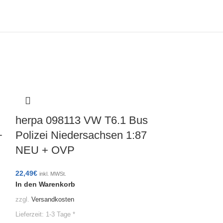
herpa 098113 VW T6.1 Bus
+
Polizei Niedersachsen 1:87
NEU + OVP
herpa 098
22,49
€
inkl. MWSt.
In den Warenkorb
Koffer-LKW
zzgl.
Versandkosten
Ladebordw
Lieferzeit:
1-3 Tage *
Düsseldorf