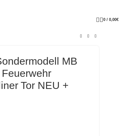
0
/
0,00
€
Sondermodell MB
6 Feuerwehr
iner Tor NEU +