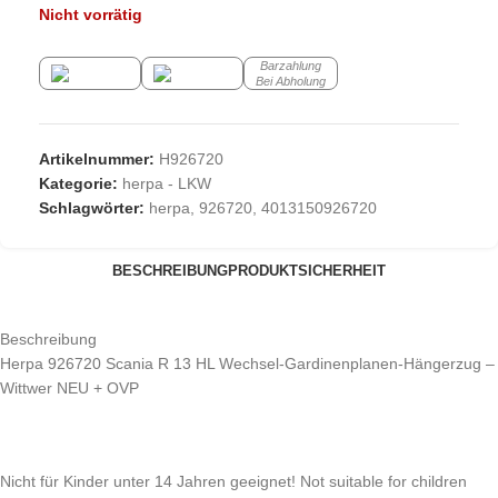
Nicht vorrätig
Barzahlung
Bei Abholung
Artikelnummer:
H926720
Kategorie:
herpa - LKW
Schlagwörter:
herpa
,
926720
,
4013150926720
BESCHREIBUNG
PRODUKTSICHERHEIT
Beschreibung
Herpa 926720 Scania R 13 HL Wechsel-Gardinenplanen-Hängerzug –
Wittwer NEU + OVP
Nicht für Kinder unter 14 Jahren geeignet! Not suitable for children