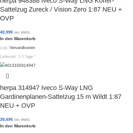
herpa 948388 Iveco S-Way LNG Koffer-
Sattelzug Zureck / Vision Zero 1:87 NEU +
OVP
40,99
€
inkl. MWSt.
In den Warenkorb
zzgl.
Versandkosten
Lieferzeit:
1-3 Tage *
herpa 314947 Iveco S-Way LNG
Gardinenplanen-Sattelzug 15 m Wildt 1:87
NEU + OVP
38,69
€
inkl. MWSt.
In den Warenkorb