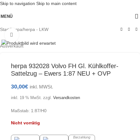
Skip to navigation
Skip to main content
MENÜ
Start
/
herpa
/
herpa - LKW
Klick zum Vergrößern
Ausverkauft
herpa 932028 Volvo FH Gl. Kühlkoffer-
Sattelzug – Ewers 1:87 NEU + OVP
30,00
€
inkl. MWSt.
inkl. 19 % MwSt.
zzgl.
Versandkosten
Maßstab: 1:87/H0
Nicht vorrätig
Barzahlung