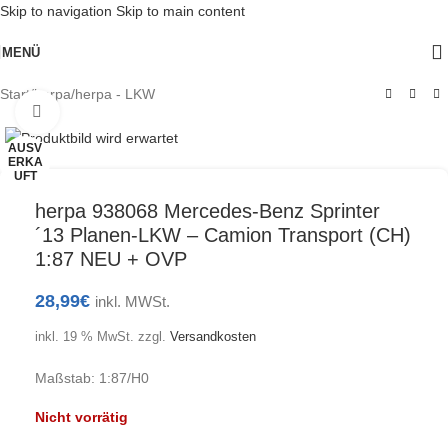
Skip to navigation
Skip to main content
MENÜ
Start
/
herpa
/
herpa - LKW
Klick zum Vergrößern
AUSV
ERKA
UFT
herpa 938068 Mercedes-Benz Sprinter
´13 Planen-LKW – Camion Transport (CH)
1:87 NEU + OVP
28,99
€
inkl. MWSt.
inkl. 19 % MwSt.
zzgl.
Versandkosten
Maßstab: 1:87/H0
Nicht vorrätig