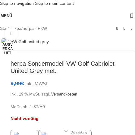
Skip to navigation
Skip to main content
MENÜ
Start
/
herpa
/
herpa - PKW
Klick zum Vergrößern
AUSV
ERKA
UFT
herpa Sondermodell VW Golf Cabriolet
United Grey met.
9,99
€
inkl. MWSt.
inkl. 19 % MwSt.
zzgl.
Versandkosten
Maßstab: 1:87/H0
Nicht vorrätig
Barzahlung