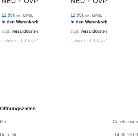
NEU + OVP
NEU + OVP
12,59
€
12,59
€
inkl. MWSt.
inkl. MWSt.
In den Warenkorb
In den Warenkorb
zzgl.
Versandkosten
zzgl.
Versandkosten
Lieferzeit:
1-3 Tage *
Lieferzeit:
1-3 Tage *
Öffnungszeiten
Mo.:
Geschlossen
Di. u. Mi.:
14:00-18:00